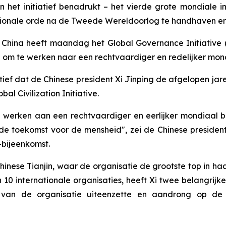
n het initiatief benadrukt – het vierde grote mondiale i
ationale orde na de Tweede Wereldoorlog te handhaven en
hina heeft maandag het Global Governance Initiative (G
d om te werken naar een rechtvaardiger en redelijker mon
iatief dat de Chinese president Xi Jinping de afgelopen ja
bal Civilization Initiative.
te werken aan een rechtvaardiger en eerlijker mondiaal 
toekomst voor de mensheid", zei de Chinese president X
-bijeenkomst.
nese Tianjin, waar de organisatie de grootste top in haa
10 internationale organisaties, heeft Xi twee belangrij
ht van de organisatie uiteenzette en aandrong op d