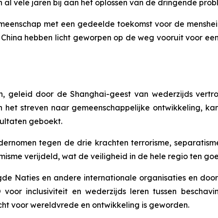
 al vele jaren bij aan het oplossen van de dringende pro
eenschap met een gedeelde toekomst voor de mensheid t
n China hebben licht geworpen op de weg vooruit voor een
 geleid door de Shanghai-geest van wederzijds vertrou
en het streven naar gemeenschappelijke ontwikkeling, k
ultaten geboekt.
ndernomen tegen de drie krachten terrorisme, separatism
isme verijdeld, wat de veiligheid in de hele regio ten go
 Naties en andere internationale organisaties en door ee
voor inclusiviteit en wederzijds leren tussen beschav
cht voor wereldvrede en ontwikkeling is geworden.