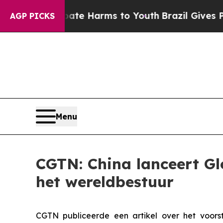
d to Abate Harms to Youth
Brazil Gives Parents 
AGP PICKS
Menu
CGTN: China lanceert Glo
het wereldbestuur
CGTN publiceerde een artikel over het voorst