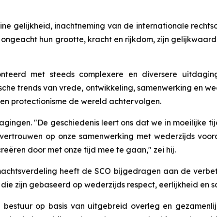
eine gelijkheid, inachtneming van de internationale recht
 ongeacht hun grootte, kracht en rijkdom, zijn gelijkwaa
erd met steeds complexere en diversere uitdagingen 
ische trends van vrede, ontwikkeling, samenwerking en wed
en protectionisme de wereld achtervolgen.
gingen. "De geschiedenis leert ons dat we in moeilijke t
vertrouwen op onze samenwerking met wederzijds voorde
eëren door met onze tijd mee te gaan," zei hij.
achtsverdeling heeft de SCO bijgedragen aan de verbet
 die zijn gebaseerd op wederzijds respect, eerlijkheid en
al bestuur op basis van uitgebreid overleg en gezamenli