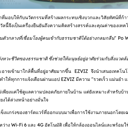
่มอบให้กับนวัตกรรมที่สร้างผลกระทบเชิงบวกและวิสัยทัศน์ที่ก้าวไ
นี้จึงเป็นเครื่องยืนยันถึงความคิดสร้างสรรค์และคุณค่าของเทคโน
ัวกลางที่เชื่อมโยงผู้คนเข้ากับธรรมชาติได้อย่างกลมกลืน"
Po W
ะชีวิตของธรรมชาติ ซึ่งช่วยให้มนุษย์อยู่อาศัยร่วมกับสิ่งแวดล้อ
ละอาจเข้ามาใกล้พื้นที่อยู่อาศัยมากขึ้น EZVIZ จึงนำเสนอเทคโน
ให้ทุกการแจ้งเตือนผ่านแอป EZVIZ มีความ "รวดเร็ว แม่นยำ และช
่เพียงแค่ใช้ดูแลความปลอดภัยภายในบ้าน แต่ยังเหมาะสำหรับบ้านสวน 
งได้ล่วงหน้าอย่างมั่นใจ
มแข็งแกร่งของฮาร์ดแวร์ที่ออกแบบมาเพื่อการใช้งานภายนอกโดยเ
ะหว่าง Wi-Fi 6 และ 4G อัตโนมัติ เพื่อให้กล้องออนไลน์และพร้อมใช