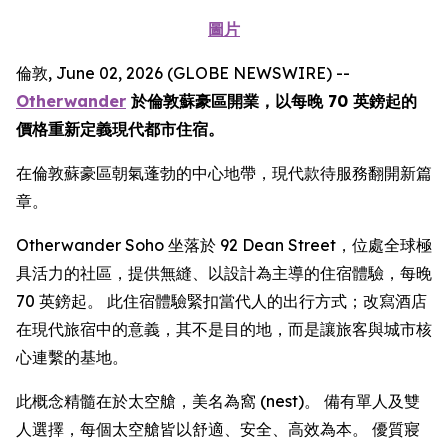
圖片
倫敦, June 02, 2026 (GLOBE NEWSWIRE) --
Otherwander
於倫敦蘇豪區開業，以每晚 70 英鎊起的
價格重新定義現代都市住宿。
在倫敦蘇豪區朝氣蓬勃的中心地帶，現代款待服務翻開新篇
章。
Otherwander Soho 坐落於 92 Dean Street，位處全球極
具活力的社區，提供無縫、以設計為主導的住宿體驗，每晚
70 英鎊起。 此住宿體驗緊扣當代人的出行方式；改寫酒店
在現代旅宿中的意義，其不是目的地，而是讓旅客與城市核
心連繫的基地。
此概念精髓在於太空艙，美名為窩 (nest)。 備有單人及雙
人選擇，每個太空艙皆以舒適、安全、高效為本。 優質寢