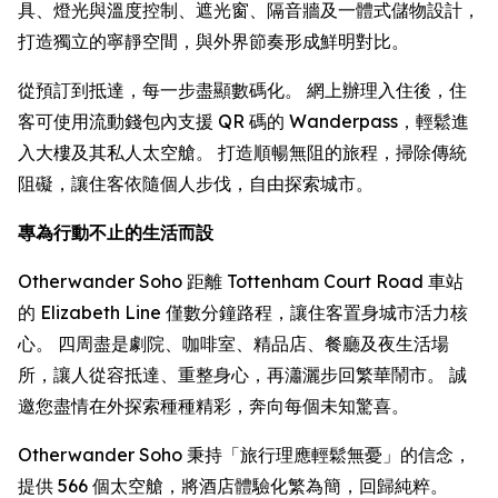
具、燈光與溫度控制、遮光窗、隔音牆及一體式儲物設計，
打造獨立的寧靜空間，與外界節奏形成鮮明對比。
從預訂到抵達，每一步盡顯數碼化。 網上辦理入住後，住
客可使用流動錢包內支援 QR 碼的 Wanderpass，輕鬆進
入大樓及其私人太空艙。 打造順暢無阻的旅程，掃除傳統
阻礙，讓住客依隨個人步伐，自由探索城市。
專為行動不止的生活而設
Otherwander Soho 距離 Tottenham Court Road 車站
的 Elizabeth Line 僅數分鐘路程，讓住客置身城市活力核
心。 四周盡是劇院、咖啡室、精品店、餐廳及夜生活場
所，讓人從容抵達、重整身心，再瀟灑步回繁華鬧市。 誠
邀您盡情在外探索種種精彩，奔向每個未知驚喜。
Otherwander Soho 秉持「旅行理應輕鬆無憂」的信念，
提供 566 個太空艙，將酒店體驗化繁為簡，回歸純粹。