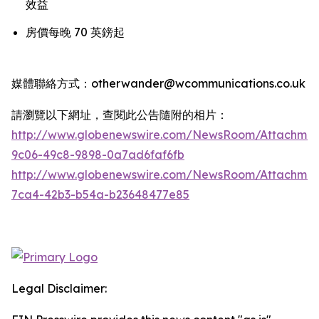
效益
房價每晚 70 英鎊起
媒體聯絡方式：otherwander@wcommunications.co.uk
請瀏覽以下網址，查閱此公告隨附的相片：
http://www.globenewswire.com/NewsRoom/Attachmen
9c06-49c8-9898-0a7ad6faf6fb
http://www.globenewswire.com/NewsRoom/Attachme
7ca4-42b3-b54a-b23648477e85
Legal Disclaimer: