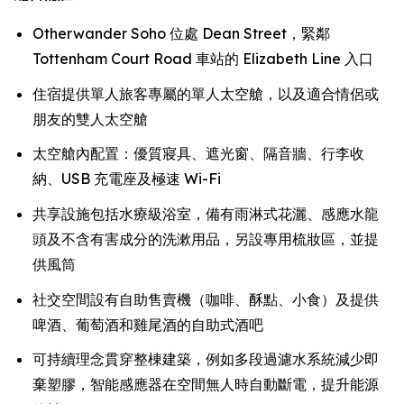
Otherwander Soho 位處 Dean Street，緊鄰
Tottenham Court Road 車站的 Elizabeth Line 入口
住宿提供單人旅客專屬的單人太空艙，以及適合情侶或
朋友的雙人太空艙
太空艙內配置：優質寢具、遮光窗、隔音牆、行李收
納、USB 充電座及極速 Wi-Fi
共享設施包括水療級浴室，備有雨淋式花灑、感應水龍
頭及不含有害成分的洗漱用品，另設專用梳妝區，並提
供風筒
社交空間設有自助售賣機（咖啡、酥點、小食）及提供
啤酒、葡萄酒和雞尾酒的自助式酒吧
可持續理念貫穿整棟建築，例如多段過濾水系統減少即
棄塑膠，智能感應器在空間無人時自動斷電，提升能源